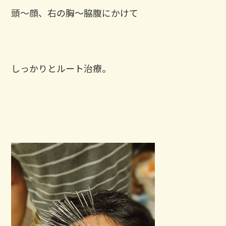
頭～顔、右の胸～脇腹にかけて
しっかりとルート治療。