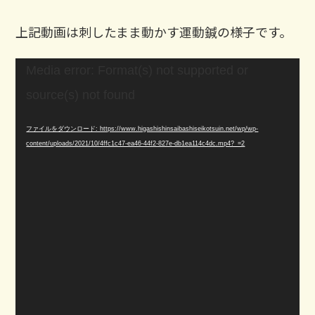
上記動画は刺したまま動かす運動鍼の様子です。
動
Media error: Format(s) not supported or
画
プ
source(s) not found
レ
ー
ファイルをダウンロード: https://www.higashishinsaibashiseikotsuin.net/wp/wp-
ヤ
content/uploads/2021/10/4ffc1c47-ea46-44f2-827e-db1ea114c4dc.mp4?_=2
ー