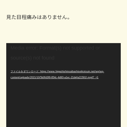
見た目程痛みはありません。
動
Media error: Format(s) not supported or
画
プ
source(s) not found
レ
ー
ファイルをダウンロード: https://www.higashishinsaibashiseikotsuin.net/wp/wp-
ヤ
content/uploads/2021/10/5b0fd3f8-854c-4d93-a1ec-21defa21591f.mp4?_=1
ー