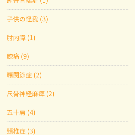
踵骨骨端症 (1)
子供の怪我 (3)
肘内障 (1)
膝痛 (9)
顎関節症 (2)
尺骨神経麻痺 (2)
五十肩 (4)
頚椎症 (3)