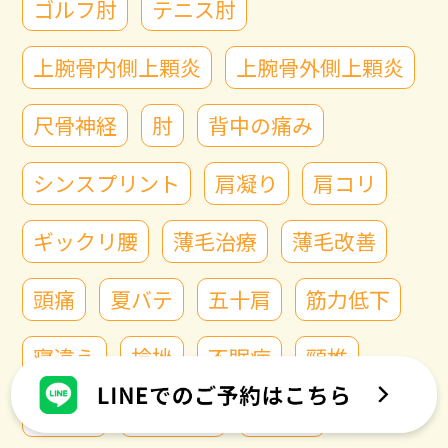
ゴルフ肘
テニス肘
上腕骨内側上顆炎
上腕骨外側上顆炎
尺骨神経
肘
背中の痛み
シンスプリント
肩凝り
肩コリ
ギックリ腰
薄毛治療
薄毛改善
頭痛
夏バテ
五十肩
筋力低下
寝違え
捻挫
不眠症
頸椎
四十肩
顎関節症
むくみ