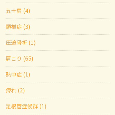
五十肩 (4)
頚椎症 (3)
圧迫骨折 (1)
肩こり (65)
熱中症 (1)
痺れ (2)
足根管症候群 (1)