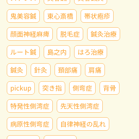
鬼美容鍼
東心斎橋
帯状疱疹
顔面神経麻痺
脱毛症
鍼灸治療
ルート鍼
島之内
はろ治療
鍼灸
針灸
頚部痛
肩痛
pickup
突き指
側弯症
背骨
特発性側湾症
先天性側湾症
病原性側弯症
自律神経の乱れ