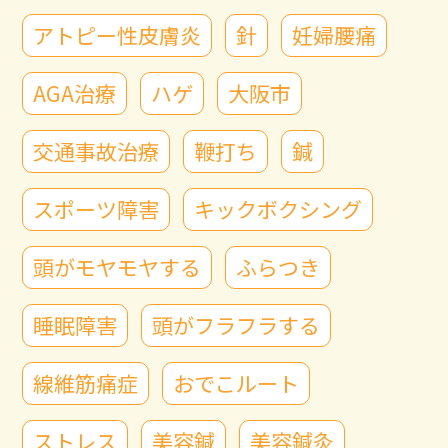
アトピー性皮膚炎
針
妊婦腰痛
AGA治療
ハゲ
大阪市
交通事故治療
鞭打ち
鍼
スポーツ障害
キックボクシング
頭がモヤモヤする
ふらつき
睡眠障害
頭がフラフラする
線維筋痛症
おでこルート
ストレス
美容鍼
美容鍼灸