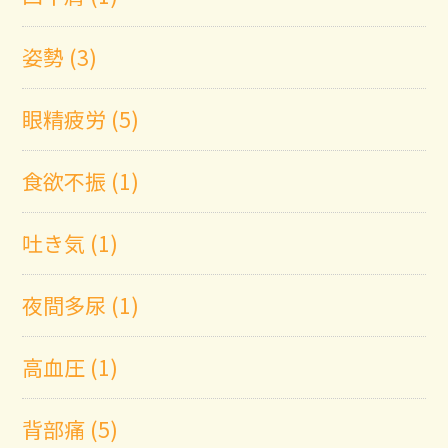
姿勢 (3)
眼精疲労 (5)
食欲不振 (1)
吐き気 (1)
夜間多尿 (1)
高血圧 (1)
背部痛 (5)