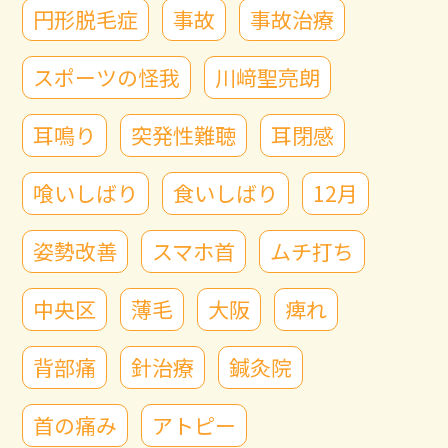
円形脱毛症
事故
事故治療
スポーツの怪我
川﨑聖亮朗
耳鳴り
突発性難聴
耳閉感
喰いしばり
食いしばり
12月
姿勢改善
スマホ首
ムチ打ち
中央区
薄毛
大阪
痺れ
背部痛
針治療
鍼灸院
首の痛み
アトピー