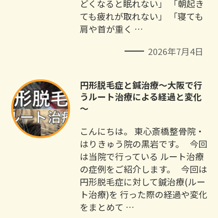
どくなると眠れない」 「朝起き
ても疲れが取れない」 「寝ても
肩や首が重く …
2026年7月4日
円形脱毛症と鍼治療～大阪で行
うルート治療による経過と変化
～
こんにちは。 東心斎橋整骨院・
はりきゅう院の黒岩です。 今回
は当院で行っている ルート治療
の症例をご紹介します。 今回は
円形脱毛症に対して鍼治療(ルー
ト治療)を 行った際の経過や変化
をまとめて …