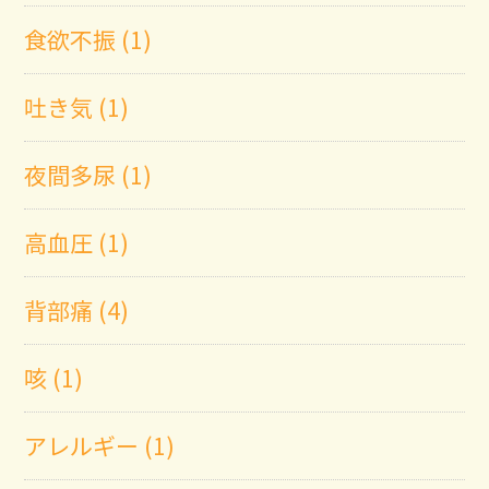
食欲不振 (1)
吐き気 (1)
夜間多尿 (1)
高血圧 (1)
背部痛 (4)
咳 (1)
アレルギー (1)