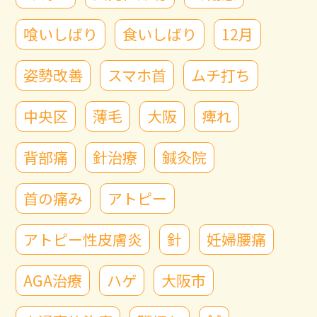
喰いしばり
食いしばり
12月
姿勢改善
スマホ首
ムチ打ち
中央区
薄毛
大阪
痺れ
背部痛
針治療
鍼灸院
首の痛み
アトピー
アトピー性皮膚炎
針
妊婦腰痛
AGA治療
ハゲ
大阪市