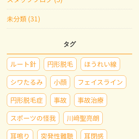
未分類 (31)
タグ
ルート針
円形脱毛
ほうれい線
シワたるみ
小顔
フェイスライン
円形脱毛症
事故
事故治療
スポーツの怪我
川﨑聖亮朗
耳鳴り
突発性難聴
耳閉感