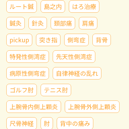
ルート鍼
島之内
はろ治療
鍼灸
針灸
頚部痛
肩痛
pickup
突き指
側弯症
背骨
特発性側湾症
先天性側湾症
病原性側弯症
自律神経の乱れ
ゴルフ肘
テニス肘
上腕骨内側上顆炎
上腕骨外側上顆炎
尺骨神経
肘
背中の痛み