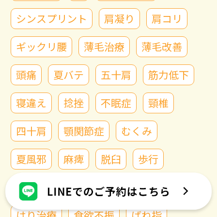
シンスプリント
肩凝り
肩コリ
ギックリ腰
薄毛治療
薄毛改善
頭痛
夏バテ
五十肩
筋力低下
寝違え
捻挫
不眠症
頸椎
四十肩
顎関節症
むくみ
夏風邪
麻痺
脱臼
歩行
後縦靭帯骨化症
交通事故
はり治療
食欲不振
ばね指