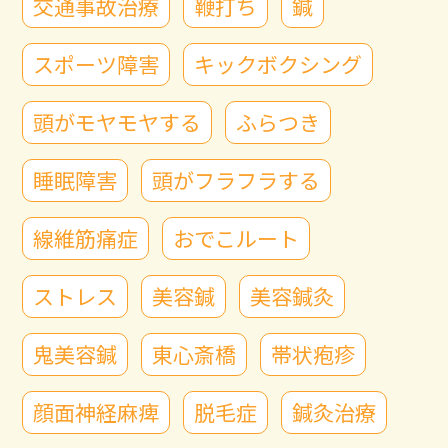
交通事故治療
鞭打ち
鍼
スポーツ障害
キックボクシング
頭がモヤモヤする
ふらつき
睡眠障害
頭がフラフラする
線維筋痛症
おでこルート
ストレス
美容鍼
美容鍼灸
鬼美容鍼
東心斎橋
帯状疱疹
顔面神経麻痺
脱毛症
鍼灸治療