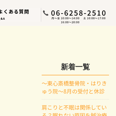
よくある質問
Q&A
新着一覧
～東心斎橋整骨院・はりき
ゅう院～8月の受付と休診
肩こりと不眠は関係してい
る？眠れない原因を鍼治療