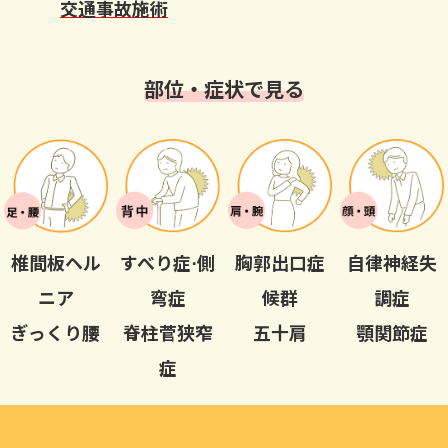
交通事故施術
部位・症状で見る
椎間板ヘル
すべり症⋅側
胸郭出口症
自律神経失
ニア
弯症
候群
調症
ぎっくり腰
脊柱菅狭窄
五十肩
顎関節症
症